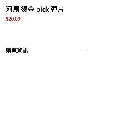
河馬 燙金 pick 彈片
價
$20.00
格
購買資訊
商品購買或資訊詢問可至
【夢想官方Line】
、
來電04-22082890、
Copyright 2017 夢想樂器 Dream Music |All
或至實體門市(市中區大誠街48號)洽詢
Rights Reserved |
夢想樂器： 400 台中市中區大誠街48號 /
TEL：04-22082890
E-mail：
dreammusic20120516@gmail.com
Line ID：@741ucgbo
#台中學吉他 #音樂補習班
點擊即可聯繫我們