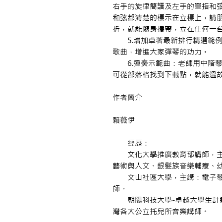
右手的旋律簡譜及左手的單指和弦，鉅
和弦都清楚的標示在立標上，請
折，就能隨身攜帶，立在任何一
5.增加卓著最新排行精選範例
歌曲，增進大家彈琴的功力。
6.彈奏示範曲：老師用中階琴和
可從部落格找到下載點，就能溫
作者簡介
賴薇伊
經歷：
文化大學推廣教育部講師，主
藝術與人文、銀髮族音樂輔療、
文山社區大學，主講：電子琴
師。
朝陽科技大學-卓越大學生計畫
灣各大公立托兒所音樂講師。