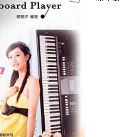
商品購買或資訊詢問
【夢想官方Line】
、
來電04-22082890、
或至實體門市(台中市