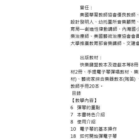
曾任：
美國華裔教師協會優良教師、
設計發明人、幼托園所音樂顧問
育局—創造性律動講師、內灣國
樂治療師、美國藝術治療協會會
大學推廣教育部音樂講師、文建
出版教材：
快樂鍵盤教本及遊戲本等8冊、
材2冊、手提電子琴彈唱教材、樂
材)、藝術家綜合樂器教本(陶笛)
教師手冊20本。
目錄
【教學內容】
6 彈琴的重點
7 本書特色介紹
8 使用介紹
10 電子琴的基本操作
18 如何開始彈電子琴