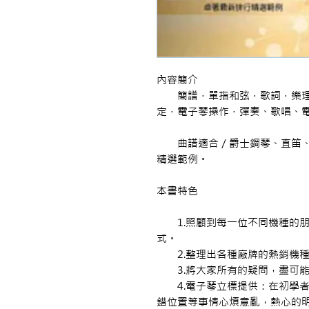
內容簡介
簡譜．單指和弦．歌詞．樂理
定．電子琴操作．彈奏、歌唱、
曲譜適合／爵士鋼琴、直笛、
精選範例。
本書特色
1.照顧到每一位不同機種的朋
式。
2.整理出各種廠牌的熱銷機種
3.將大家所有的疑問，盡可能
4.電子琴立標提供：在初學者
錯位置等事情心煩意亂，熱心的