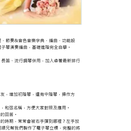
．節奏&音色音樂字典．編曲．功能設
電子琴演奏編曲，基礎進階完全自學。
長笛、流行鋼琴併用，加入卓著最新排行
友，增加初階琴，還有中階琴，操作方
，和弦名稱，方便大家對照及應用。
的回答。
的時期，常常會被右手彈到哪裡？左手放
明順兄幫我們製作了電子琴立標，完整的將