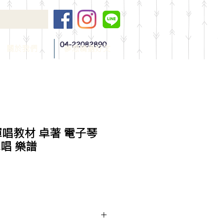
04-22082890
關於我們
夢想精選好文
唱教材 卓著 電子琴
 彈唱 樂譜