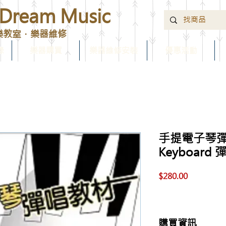
ream Music
樂教室．樂器維修
錄
樂器購買
樂器維修安裝
優惠活動
手提電子琴彈
Keyboard
價
$280.00
格
購買資訊