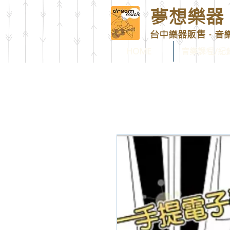
夢想樂器 D
台中樂器販售．音
HOME
音樂課程/紀