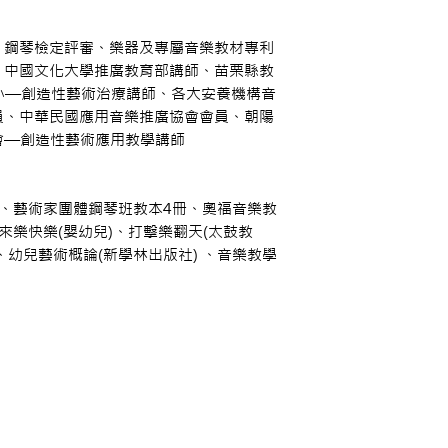
鋼琴檢定評審、樂器及專屬音樂教材專利
、中國文化大學推廣教育部講師、苗栗縣教
小—創造性藝術治療講師、各大安養機構音
員、中華民國應用音樂推廣協會會員、朝陽
會—創造性藝術應用教學講師
藝術家團體鋼琴班教本4冊、奧福音樂教
來樂快樂(嬰幼兒)、打擊樂翻天(太鼓教
 、幼兒藝術概論(新學林出版社) 、音樂教學