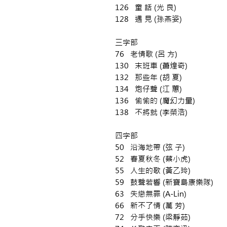
126 童 話 (光 良)
128 遇 見 (孫燕姿)
三字部
76 老情歌 (呂 方)
130 末班車 (蕭煌奇)
132 那些年 (胡 夏)
134 炮仔聲 (江 蕙)
136 偷偷的 (魔幻力量)
138 不將就 (李榮浩)
四字部
50 沿海地帶 (弦 子)
52 春夏秋冬 (蔡小虎)
55 人生的歌 (黃乙玲)
59 鼓聲若響 (新寶島康樂隊)
63 失戀無罪 (A-Lin)
66 新不了情 (萬 芳)
72 分手快樂 (梁靜茹)