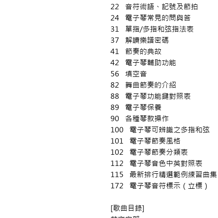
22 音符術語、記號及節拍
24 電子琴常見的問與答
31 單指/多指和弦指法表
37 解讀樂譜密碼
41 節奏的典故
42 電子琴輔助功能
56 填空音
82 舞曲節奏的介紹
88 電子琴功能鍵對照表
89 電子琴保養
90 各種琴款操作
100 電子琴可辨識之多指和弦
101 電子琴節奏風格
102 電子琴節奏分類表
112 電子琴音色中英對照表
115 最新排行精選範例練習曲集
172 電子琴音符標示（立標）
[歌曲目錄]