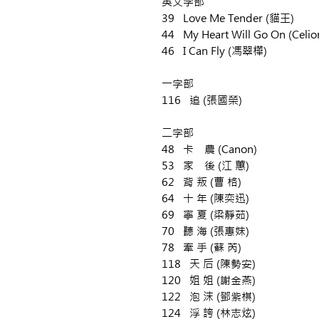
英文字部
39 Love Me Tender (貓王)
44 My Heart Will Go On (Celio
46 I Can Fly (馮翠樺)
一字部
116 追 (張國榮)
二字部
48 卡 農 (Canon)
53 家 後 (江 蕙)
62 背 叛 (曹 格)
64 十 年 (陳奕迅)
69 寧 夏 (梁靜茹)
70 聽 海 (張惠妹)
78 牽 手 (蘇 芮)
118 天 后 (陳勢安)
120 姐 姐 (謝金燕)
122 泡 沫 (鄧紫棋)
124 浮 誇 (林志炫)