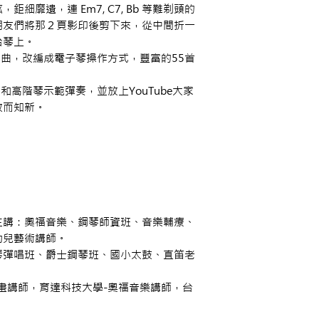
細靡遺，連 Em7, C7, Bb 等難剃頭的
朋友們將那２頁影印後剪下來，從中間折一
台琴上。
曲，改編成電子琴操作方式，豐富的55首
高階琴示範彈奏，並放上YouTube大家
故而知新。
講：奧福音樂、鋼琴師資班、音樂輔療、
幼兒藝術講師。
彈唱班、爵士鋼琴班、國小太鼓、直笛老
講師，育達科技大學-奧福音樂講師，台