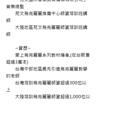
音樂總監
苑文烏克麗麗推廣中心師資培訓班講
師
大陸地區苑文烏克麗麗師資培訓班講
師
~資歷~
愛上烏克麗麗系列教材編者,(在台販售
超過3萬本)
台灣中部地區最先引進烏克麗麗教學
的老師
台灣培訓烏克麗麗師資超過300位以
上
大陸培訓烏克麗麗師資超過1,000位以
上
Makayla ukulele 品牌代言人
#台中 #夢想樂器 #愛上烏克麗麗幼教篇 #
苑文 #烏克麗麗