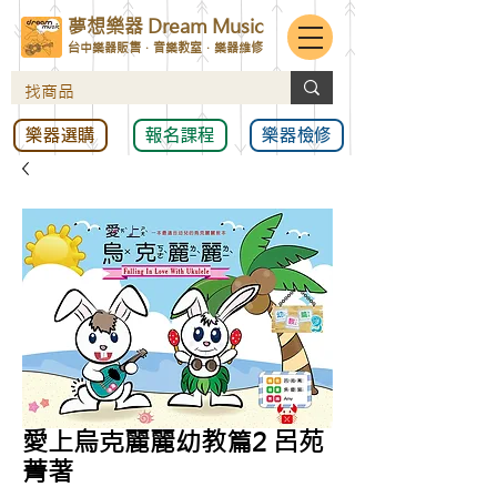
夢想樂器 Dream Music
台中樂器販售．音樂教室．樂器維修
樂器選購
報名課程
樂器檢修
愛上烏克麗麗幼教篇2 呂苑
菁著