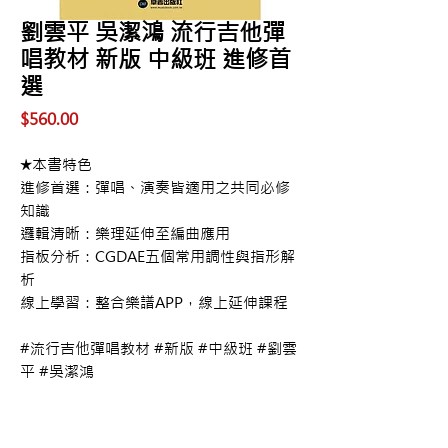
劉雲平 吳潔鴻 流行吉他彈
唱教材 新版 中級班 進修首
選
價
$560.00
格
★本書特色
進修首選：彈唱、演奏皆適用之共同必修
知識
邏輯清晰：樂理延伸至編曲應用
指板分析：CGDAE五個常用調性與指形解
析
線上學習：整合樂譜APP，線上延伸課程
#流行吉他彈唱教材 #新版 #中級班 #劉雲
平 #吳潔鴻
購買資訊