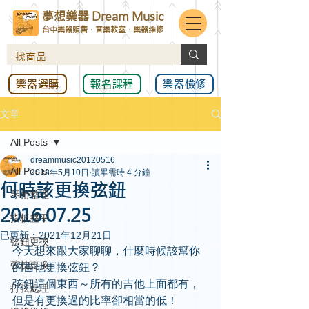
夢想樂器 Dream Music
台中樂器販售．音樂教室．樂器維修
樂器選購
報名課程
樂器檢修
文章
All Posts
dreammusic20120516
All Posts
2018年5月10日
讀畢需時 4 分鐘
何時該更換弦鈕
琴桁整理
2016.07.25
指板整平
已更新：
2021年12月21日
弦鈕更換
今天想來跟大家聊聊，什麼時候該幫你
弦枕更換
的吉他更換弦鈕？
弦鈕這個東西～所有的吉他上面都有，
打弦處理
但是有更換過的比率卻相當的低！