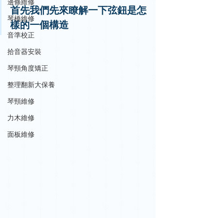
邊條維修
首先我們先來瞭解一下弦鈕是怎
琴橋維修
樣的一個構造
音準校正
拾音器安裝
琴頸角度矯正
整理翻新大保養
琴頸維修
力木維修
面板維修