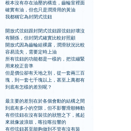
根本沒有存在油壓的構造，齒輪室裡面
確實有油，但也只是潤滑用的黃油
我都稱它為封閉式弦鈕
開放式弦鈕跟封閉式弦鈕跟弦鈕好壞沒
有關係，但封閉式確實比較好照顧
開放式因為齒輪組裸露，潤滑狀況比較
容易流失，需要定時上油
所有弦鈕的功能都是一樣的，把弦繃緊
用來校正音準
但是價位卻有天地之別，從一套兩三百
塊，到一套七千塊以上，甚至上萬都有
到底有怎樣的差別呢？
最主要的差別在於各個會動的結構之間
到底有多小的空隙，但不影響滑順轉動
有些弦鈕在沒有裝弦的狀態之下，搖起
來就像波浪鼓，喀拉喀拉響的
有些弦鈕甚至能夠做到不管有沒有裝