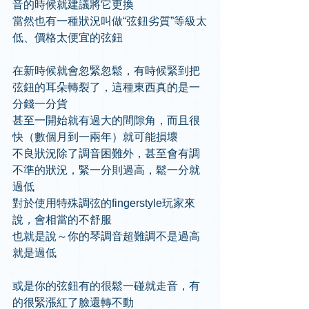
音的時候就建議將它更換
當然也有一種狀況叫做“弦鈕劣質”等級太
低、價格太便宜的弦鈕
在新時候就會忽緊忽鬆，有時候緊到把
弦鈕的耳朵轉裂了，這種東西真的是一
分錢一分貨
甚至一開始就有過大的間隙角，而且很
快（數個月到一兩年）就可能損壞
不良狀況除了調音困難外，甚至會有調
不準的狀況，緊一分則過高，鬆一分就
過低 
對於使用特殊調弦的fingerstyle玩家來
說，會相當的不舒服
也就是說～你的琴調音超難調不是過高
就是過低
或是你的弦鈕有的很鬆一碰就走音，有
的很緊漲紅了臉還轉不動