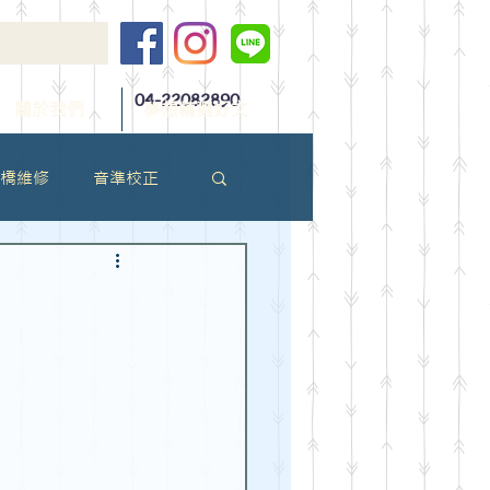
04-22082890
關於我們
夢想精選好文
橋維修
音準校正