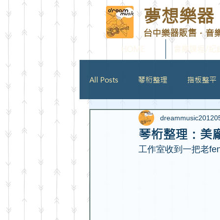
夢想樂器 D
台中樂器販售．音
HOME
音樂課程/紀
All Posts
琴桁整理
指板整平
dreammusic20120
拾音器安裝
琴頸角度矯正
琴桁整理：美廠Fen
工作室收到一把老fe