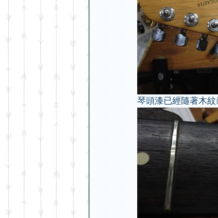
琴頭漆已經隨著木紋