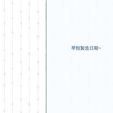
琴頸製造日期~