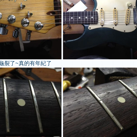
龜裂了~真的有年紀了