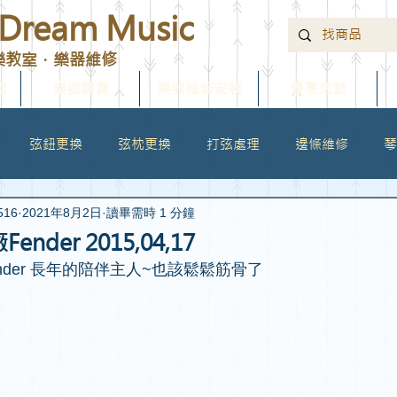
ream Music
樂教室．樂器維修
錄
樂器購買
樂器維修安裝
優惠活動
弦鈕更換
弦枕更換
打弦處理
邊條維修
琴
516
2021年8月2日
讀畢需時 1 分鐘
整理翻新大保養
琴頸維修
力木維修
面板維修
der 2015,04,17
nder 長年的陪伴主人~也該鬆鬆筋骨了