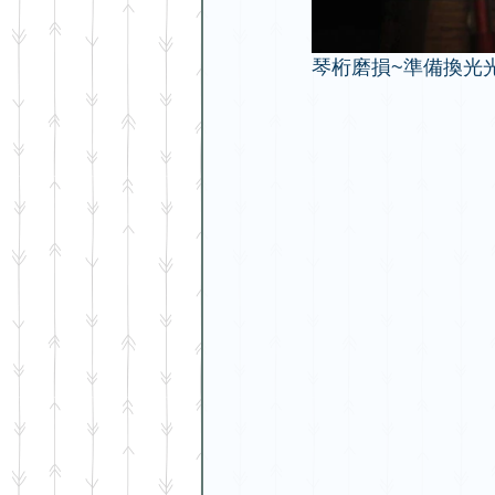
琴桁磨損~準備換光