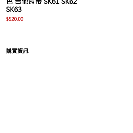
色 吉他背帶 SK61 SK62
SK63
價
$520.00
格
購買資訊
商品購買或資訊詢問可至
【夢想官方Line】
、
來電04-22082890、
Copyright 2017 夢想樂器 Dream Music |All
或至實體門市(台中市中區大誠街48號)洽詢
Rights Reserved |
夢想樂器： 400 台中市中區大誠街48號 /
TEL：04-22082890
E-mail：
dreammusic20120516@gmail.com
Line ID：@741ucgbo
#台中學吉他 #音樂補習班
點擊即可聯繫我們