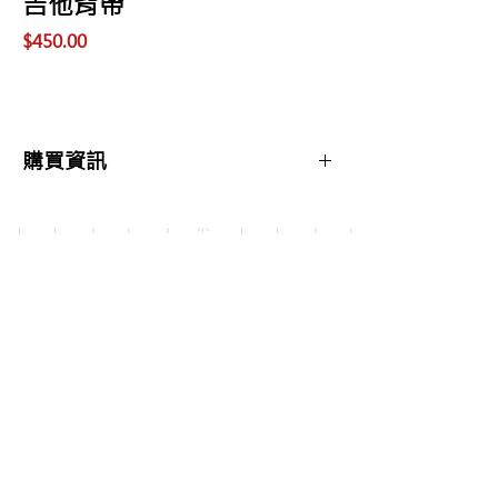
吉他背帶
價
$450.00
格
購買資訊
商品購買或資訊詢問可至
【夢想官方Line】
、
來電04-22082890、
Copyright 2017 夢想樂器 Dream Music |All
或至實體門市(台中市中區大誠街48號)洽詢
Rights Reserved |
夢想樂器： 400 台中市中區大誠街48號 /
TEL：04-22082890
E-mail：
dreammusic20120516@gmail.com
Line ID：@741ucgbo
#台中學吉他 #音樂補習班
點擊即可聯繫我們