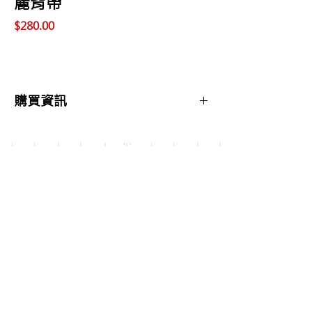
麗背帶
價
$280.00
格
購買資訊
商品購買或資訊詢問可至
【夢想官方Line】
、
來電04-22082890、
Copyright 2017 夢想樂器 Dream Music |All
或至實體門市(台中市中區大誠街48號)洽詢
Rights Reserved |
夢想樂器： 400 台中市中區大誠街48號 /
TEL：04-22082890
E-mail：
dreammusic20120516@gmail.com
Line ID：@741ucgbo
#台中學吉他 #音樂補習班
點擊即可聯繫我們