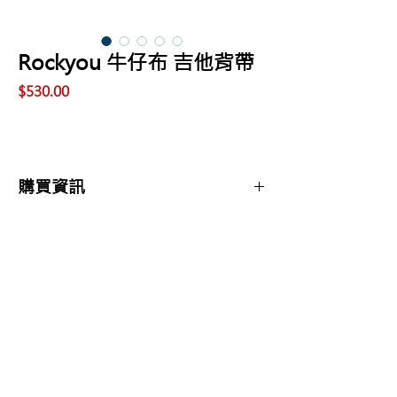
Rockyou 牛仔布 吉他背帶
價
$530.00
格
購買資訊
商品購買或資訊詢問可至
【夢想官方Line】
、
來電04-22082890、
Copyright 2017 夢想樂器 Dream Music |All
或至實體門市(台中市中區大誠街48號)洽詢
Rights Reserved |
夢想樂器： 400 台中市中區大誠街48號 /
TEL：04-22082890
E-mail：
dreammusic20120516@gmail.com
Line ID：@741ucgbo
#台中學吉他 #音樂補習班