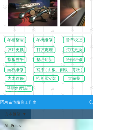
琴桁整理
琴橋維修
音準校正
弦鈕更換
打弦處理
弦枕更換
指板整平
整理翻新
邊條維修
面板維修
補漆 ( 面板、側板、背板 )
力木維修
拾音器安裝
大保養
琴頸角度矯正
To Be Continued......
阿東吉他維修工作室
力木維修
All Posts